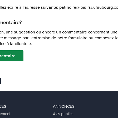
llez écrire à l'adresse suivante: patinoire@loisirsdufaubourg.
mentaire?
n, une suggestion ou encore un commentaire concernant une in
e message par l'entremise de notre formulaire ou composez le 
ce à la clientèle.
entaire
 favoris
er
voyer Ã un ami
CES
ANNONCES
ement
Avis publics