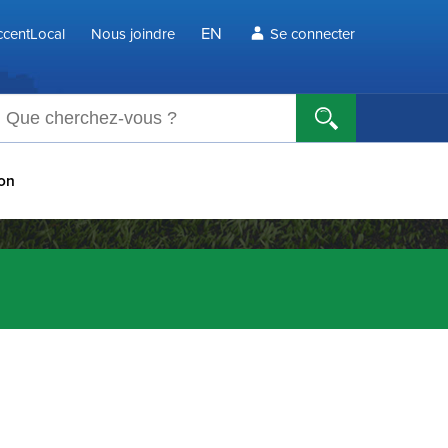
EN
centLocal
Nous joindre
Se connecter
echerche
ion