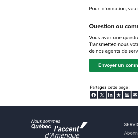
Pour information, veui
Question ou com
Vous avez une questio
Transmettez-nous votr
de nos agents de servi
Envoyer un comm
Partagez cette page :
Facebook
Twitter
LinkedIn
Ajouter aux
Imprim
En
SERVI
Abonn