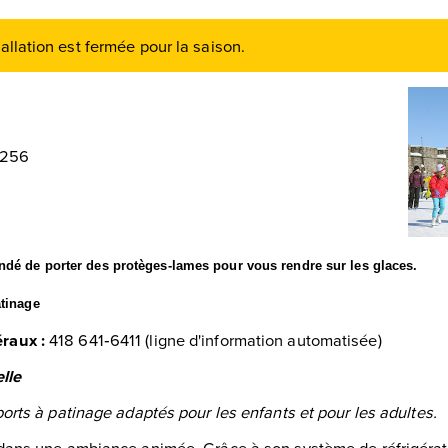
tallation est
fermée pour la saison.
6256
ndé de porter des protèges-lames pour vous rendre sur les glaces.
atinage
raux :
418 641‑6411 (ligne d'information automatisée)
lle
orts à patinage adaptés pour les enfants et pour les adultes.
dans une ambiance animée. Grâce à son système de réfrigératio