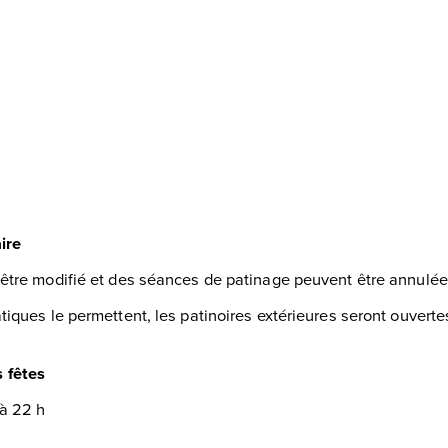
ire
 être modifié et des séances de patinage peuvent être annulées
atiques le permettent, les patinoires extérieures seront ouver
s fêtes
 à 22 h