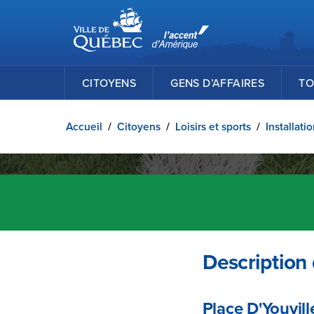
Ville de Québec
Passer au contenu principal
CITOYENS
GENS D’AFFAIRES
TO
Accueil
/
Citoyens
/
Loisirs et sports
/
Installati
Description d
Place D'Youvill