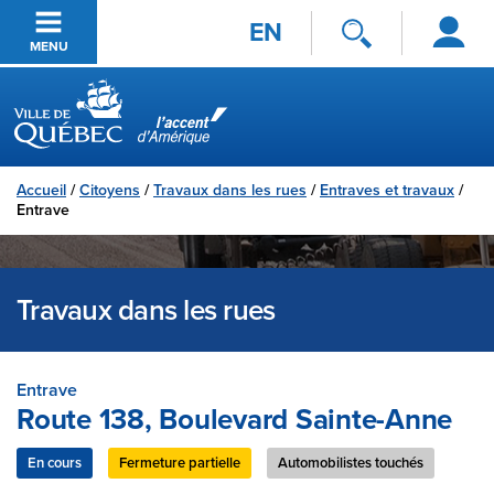
Se
Passer au contenu principal
EN
connecter
MENU
Ville de Québec
Accueil
/
Citoyens
/
Travaux dans les rues
/
Entraves et travaux
/
Entrave
Travaux dans les rues
Entrave
Route 138, Boulevard Sainte-Anne
En cours
Fermeture partielle
Automobilistes touchés