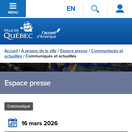
Se
Passer au contenu principal
EN
connecter
MENU
Ville de Québec
Accueil
/
À propos de la ville
/
Espace presse
/
Communiqués et
actualités
/
Communiqués et actualités
Espace presse