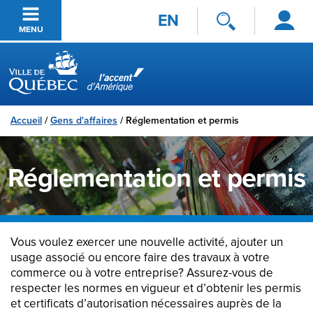
Se
Passer au contenu principal
EN
connecter
MENU
Ville de Québec
Accueil
/
Gens d'affaires
/
Réglementation et permis
Réglementation et permis
Vous voulez exercer une nouvelle activité, ajouter un
usage associé ou encore faire des travaux à votre
commerce ou à votre entreprise? Assurez-vous de
respecter les normes en vigueur et d’obtenir les permis
et certificats d’autorisation nécessaires auprès de la