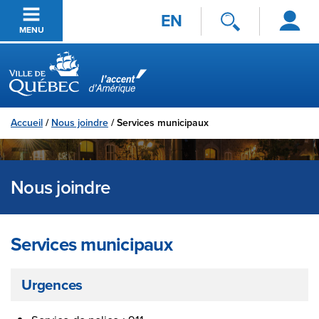
Se
Passer au contenu principal
EN
connecter
MENU
Ville de Québec
Accueil
/
Nous joindre
/
Services municipaux
Nous joindre
Services municipaux
Urgences