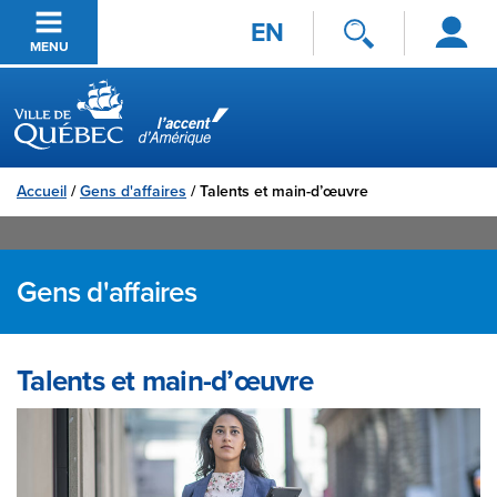
Se
Passer au contenu principal
EN
connecter
MENU
Ville de Québec
Accueil
/
Gens d'affaires
/
Talents et main-d’œuvre
Gens d'affaires
Talents et main-d’œuvre