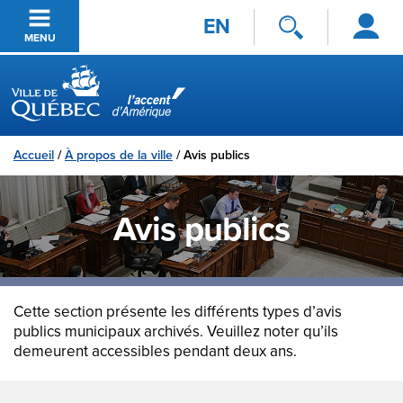
Se
Passer au contenu principal
EN
connecter
MENU
Ville de Québec
Accueil
/
À propos de la ville
/
Avis publics
Avis publics
Cette section présente les différents types d’avis
publics municipaux archivés. Veuillez noter qu’ils
demeurent accessibles pendant deux ans.