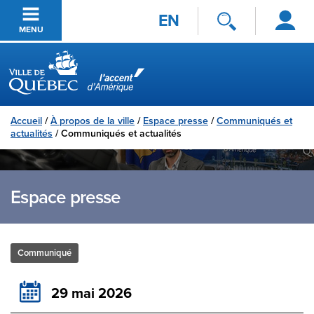
Se
Passer au contenu principal
EN
connecter
MENU
Ville de Québec
Accueil
/
À propos de la ville
/
Espace presse
/
Communiqués et
actualités
/
Communiqués et actualités
Espace presse