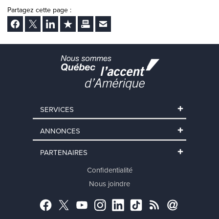
Partagez cette page :
Facebook
Twitter
LinkedIn
Ajouter aux favoris
Imprimer
Envoyer Ã un ami
SERVICES
ANNONCES
PARTENAIRES
Confidentialité
Nous joindre
Facebook
Twitter
YouTube
Instagram
LinkedIn
TikTok
RSS
Abonnement