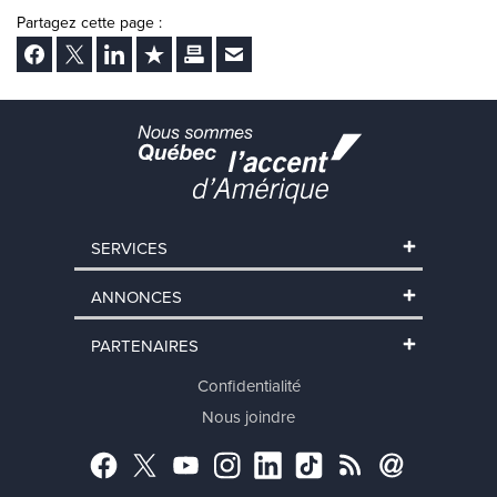
Partagez cette page :
Facebook
Twitter
LinkedIn
Ajouter aux favoris
Imprimer
Envoyer Ã un ami
SERVICES
ANNONCES
PARTENAIRES
Confidentialité
Nous joindre
Facebook
Twitter
YouTube
Instagram
LinkedIn
TikTok
RSS
Abonnement