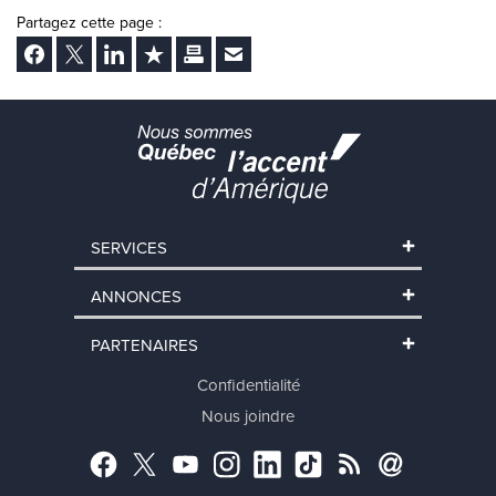
Partagez cette page :
Facebook
Twitter
LinkedIn
Ajouter aux favoris
Imprimer
Envoyer Ã un ami
SERVICES
ANNONCES
PARTENAIRES
Confidentialité
Nous joindre
Facebook
Twitter
YouTube
Instagram
LinkedIn
TikTok
RSS
Abonnement