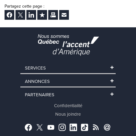
Partagez cette page :
Facebook
Twitter
LinkedIn
Ajouter aux favoris
Imprimer
Envoyer Ã un ami
SERVICES
ANNONCES
PARTENAIRES
Confidentialité
Nous joindre
Facebook
Twitter
YouTube
Instagram
LinkedIn
TikTok
RSS
Abonnement