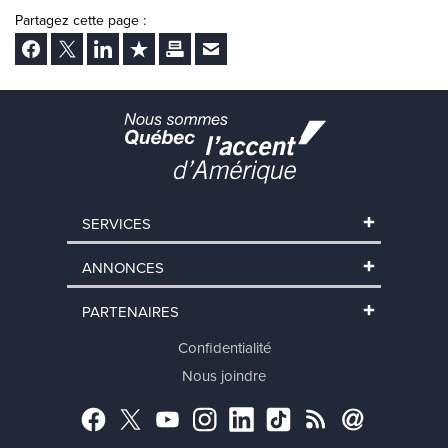
Partagez cette page :
Facebook
Twitter
LinkedIn
Ajouter aux favoris
Imprimer
Envoyer Ã un ami
SERVICES
ANNONCES
PARTENAIRES
Confidentialité
Nous joindre
Facebook
Twitter
YouTube
Instagram
LinkedIn
TikTok
RSS
Abonnement