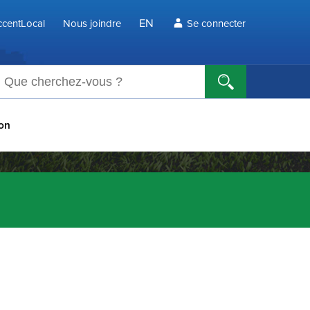
EN
centLocal
Nous joindre
Se connecter
echerche
ion