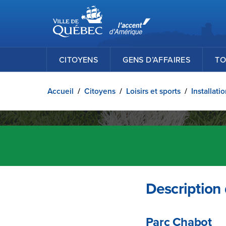
Ville de Québec
Passer au contenu principal
CITOYENS
GENS D’AFFAIRES
TO
Accueil
/
Citoyens
/
Loisirs et sports
/
Installati
Description d
Parc Chabot