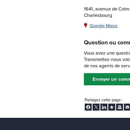
1641, avenue de Colm
Charlesbourg
Google Maps
Question ou com
Vous avez une questio
Transmettez-nous votr
de nos agents de servi
Envoyer un comm
Partagez cette page :
Facebook
Twitter
LinkedIn
Ajouter aux
Imprim
En