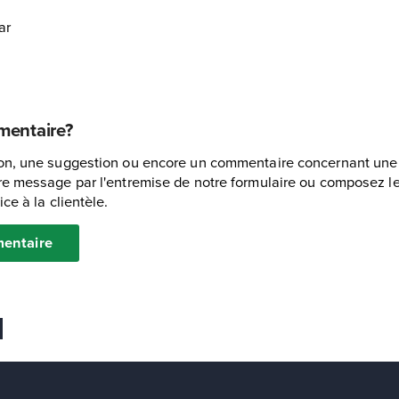
ar
mentaire?
n, une suggestion ou encore un commentaire concernant une in
e message par l'entremise de notre formulaire ou composez le 
ce à la clientèle.
entaire
 favoris
er
voyer Ã un ami