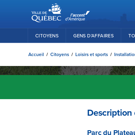
Ville de Québec
Passer au contenu principal
CITOYENS
GENS D’AFFAIRES
TO
Accueil
/
Citoyens
/
Loisirs et sports
/
Installati
Description d
Parc du Platea