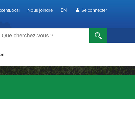
EN
centLocal
Nous joindre
Se connecter
echerche
ion