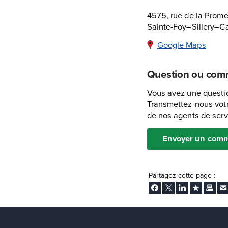
4575, rue de la Prom
Sainte-Foy–Sillery–
Google Maps
Question ou com
Vous avez une questio
Transmettez-nous votr
de nos agents de servi
Envoyer un comm
Partagez cette page :
Facebook
Twitter
LinkedIn
Ajouter aux
Imprim
En