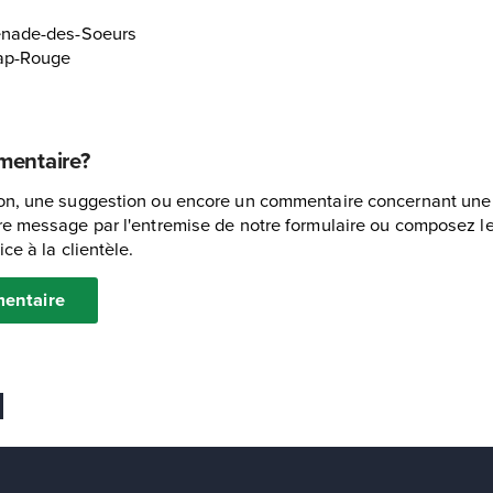
enade-des-Soeurs
Cap-Rouge
mentaire?
n, une suggestion ou encore un commentaire concernant une in
e message par l'entremise de notre formulaire ou composez le 
ce à la clientèle.
entaire
 favoris
er
voyer Ã un ami