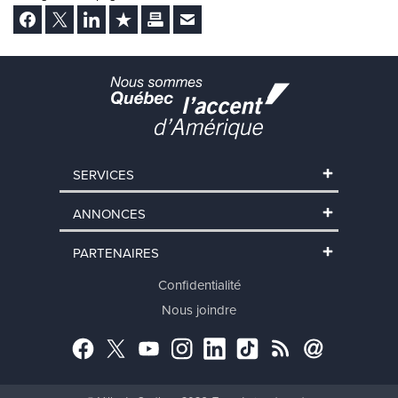
Facebook
Twitter
LinkedIn
Ajouter aux favoris
Imprimer
Envoyer Ã un ami
SERVICES
ANNONCES
PARTENAIRES
Confidentialité
Nous joindre
Facebook
Twitter
YouTube
Instagram
LinkedIn
TikTok
RSS
Abonnement