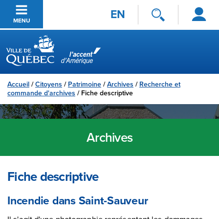
Se
Passer au contenu principal
EN
connecter
MENU
Ville de Québec
Accueil
/
Citoyens
/
Patrimoine
/
Archives
/
Recherche et
commande d'archives
/
Fiche descriptive
Archives
Fiche descriptive
Incendie dans Saint-Sauveur
Il s'agit d'une photographie représentant les dommages