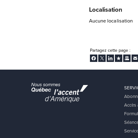
Localisation
Aucune localisation
Partagez cette page :
Facebook
Twitter
LinkedIn
Ajouter aux
Imprim
En
SERVI
Abonn
Accès à
Formul
Séance
Service