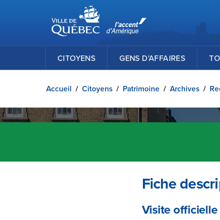
Ville de Québec
Passer au contenu principal
CITOYENS
GENS D’AFFAIRES
TO
Accueil
/
Citoyens
/
Patrimoine
/
Archives
/
Re
Fiche descri
Visite officiell