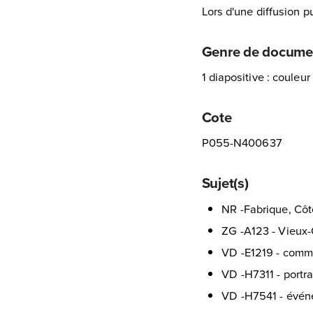
Lors d'une diffusion pu
Genre de docume
1 diapositive : couleur
Cote
P055-N400637
Sujet(s)
NR -Fabrique, Côt
ZG -A123 - Vieux-
VD -E1219 - comme
VD -H7311 - portrai
VD -H7541 - événe