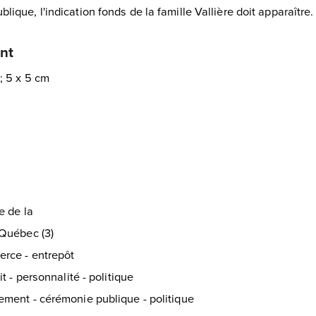
blique, l'indication fonds de la famille Vallière doit apparaître.
nt
 ; 5 x 5 cm
e de la
Québec (3)
rce - entrepôt
t - personnalité - politique
ment - cérémonie publique - politique