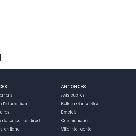
 favoris
er
voyer Ã un ami
CES
ANNONCES
ement
Avis publics
 l'information
Bulletin et infolettre
aires
Emplois
 du conseil en direct
Communiqués
s en ligne
Ville intelligente