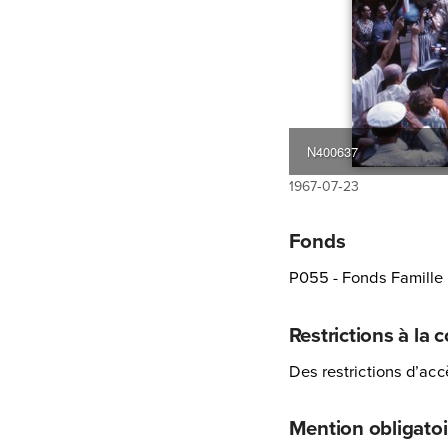
N400637
1967‑07‑23
Fonds
P055 - Fonds Famille 
Restrictions à la 
Des restrictions d’ac
Mention obligatoi