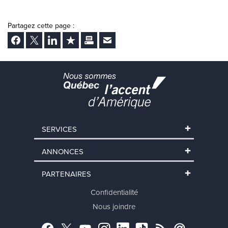
Partagez cette page :
Facebook
Twitter
LinkedIn
Ajouter aux favoris
Imprimer
Envoyer Ã un ami
SERVICES
ANNONCES
PARTENAIRES
Confidentialité
Nous joindre
Facebook
Twitter
YouTube
Instagram
LinkedIn
TikTok
RSS
Abonnement