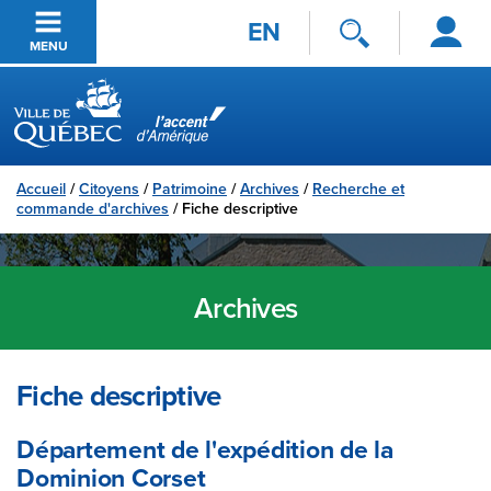
Se
Passer au contenu principal
EN
connecter
MENU
Ville de Québec
Accueil
/
Citoyens
/
Patrimoine
/
Archives
/
Recherche et
commande d'archives
/
Fiche descriptive
Archives
Fiche descriptive
Département de l'expédition de la
Dominion Corset