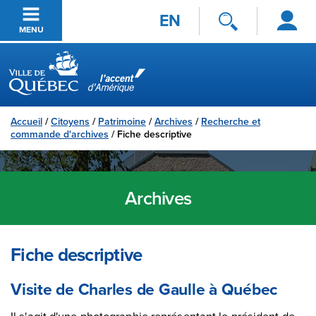
Se
Passer au contenu principal
EN
connecter
MENU
Ville de Québec
Accueil
/
Citoyens
/
Patrimoine
/
Archives
/
Recherche et
commande d'archives
/
Fiche descriptive
Archives
Fiche descriptive
Visite de Charles de Gaulle à Québec
Il s'agit d'une photographie représentant le président de