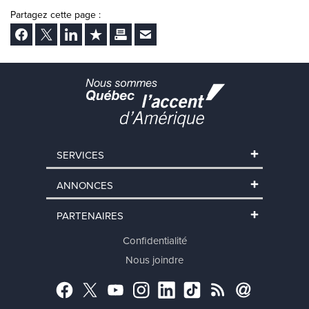
Partagez cette page :
Facebook
Twitter
LinkedIn
Ajouter aux favoris
Imprimer
Envoyer Ã un ami
SERVICES
ANNONCES
PARTENAIRES
Confidentialité
Nous joindre
Facebook
Twitter
YouTube
Instagram
LinkedIn
TikTok
RSS
Abonnement