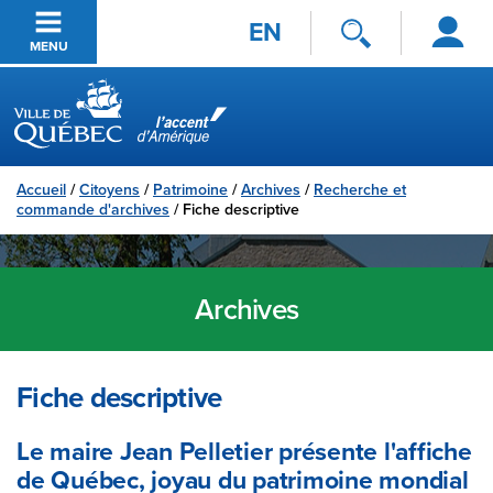
Se
Passer au contenu principal
EN
connecter
MENU
Ville de Québec
Accueil
/
Citoyens
/
Patrimoine
/
Archives
/
Recherche et
commande d'archives
/
Fiche descriptive
Archives
Fiche descriptive
Le maire Jean Pelletier présente l'affiche
de Québec, joyau du patrimoine mondial