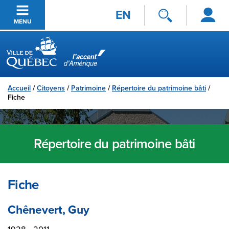
Se
Passer au contenu principal
EN
connecter
MENU
Ville de Québec
Accueil
/
Citoyens
/
Patrimoine
/
Répertoire du patrimoine bâti
/
Fiche
Répertoire du patrimoine bâti
Fiche
Chênevert, Guy
1928 - 2011