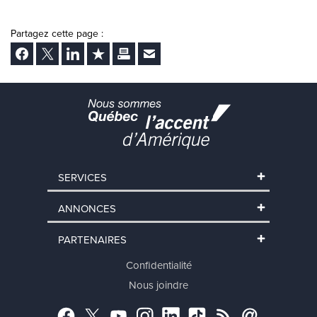
Partagez cette page :
Facebook
Twitter
LinkedIn
Ajouter aux favoris
Imprimer
Envoyer Ã un ami
SERVICES
ANNONCES
PARTENAIRES
Confidentialité
Nous joindre
Facebook
Twitter
YouTube
Instagram
LinkedIn
TikTok
RSS
Abonnement