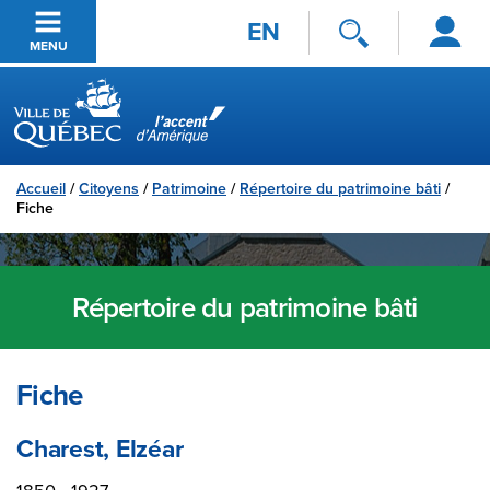
Se
Passer au contenu principal
EN
connecter
MENU
Ville de Québec
Accueil
/
Citoyens
/
Patrimoine
/
Répertoire du patrimoine bâti
/
Fiche
Répertoire du patrimoine bâti
Fiche
Charest, Elzéar
1850 - 1927