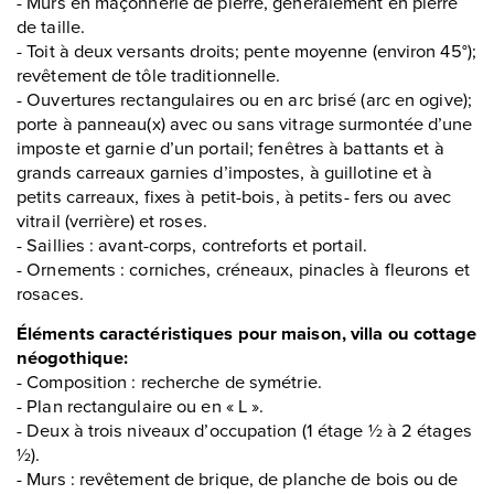
- Murs en maçonnerie de pierre, généralement en pierre
de taille.
- Toit à deux versants droits; pente moyenne (environ 45°);
revêtement de tôle traditionnelle.
- Ouvertures rectangulaires ou en arc brisé (arc en ogive);
porte à panneau(x) avec ou sans vitrage surmontée d’une
imposte et garnie d’un portail; fenêtres à battants et à
grands carreaux garnies d’impostes, à guillotine et à
petits carreaux, fixes à petit-bois, à petits- fers ou avec
vitrail (verrière) et roses.
- Saillies : avant-corps, contreforts et portail.
- Ornements : corniches, créneaux, pinacles à fleurons et
rosaces.
Éléments caractéristiques pour maison, villa ou cottage
néogothique:
- Composition : recherche de symétrie.
- Plan rectangulaire ou en « L ».
- Deux à trois niveaux d’occupation (1 étage ½ à 2 étages
½).
- Murs : revêtement de brique, de planche de bois ou de