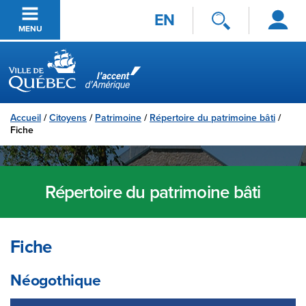
Se
Passer au contenu principal
EN
connecter
MENU
Ville de Québec
Accueil
/
Citoyens
/
Patrimoine
/
Répertoire du patrimoine bâti
/
Fiche
Répertoire du patrimoine bâti
Fiche
Néogothique