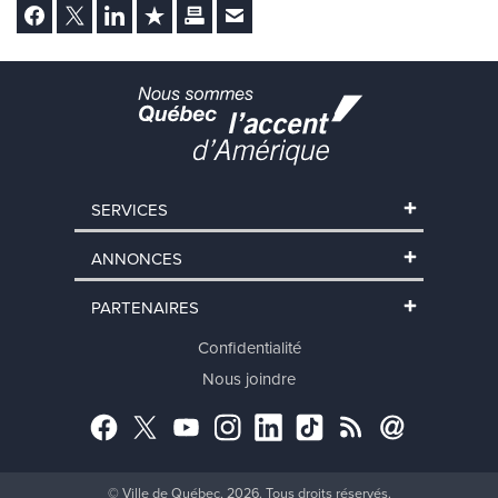
Facebook
Twitter
LinkedIn
Ajouter aux favoris
Imprimer
Envoyer Ã un ami
SERVICES
ANNONCES
PARTENAIRES
Confidentialité
Nous joindre
Facebook
Twitter
YouTube
Instagram
LinkedIn
TikTok
RSS
Abonnement
© Ville de Québec, 2026. Tous droits réservés.