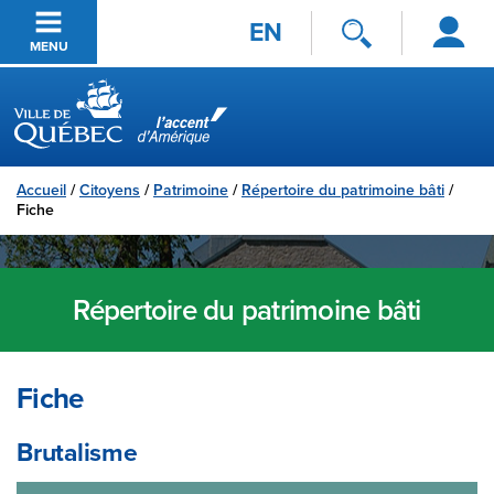
Se
Passer au contenu principal
EN
connecter
MENU
Ville de Québec
Accueil
/
Citoyens
/
Patrimoine
/
Répertoire du patrimoine bâti
/
Fiche
Répertoire du patrimoine bâti
Fiche
Brutalisme