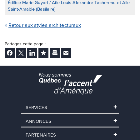
Édifice Marie-Guyart / Aile Louis-Alexandre Tachereau et Aile
Saint-Amable (Basilaire)
Retour aux styles architecturaux
Partagez cette page :
Facebook
Twitter
LinkedIn
Ajouter aux favoris
Imprimer
Envoyer Ã un ami
SERVICES
ANNONCES
PARTENAIRES