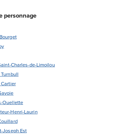
ce personnage
-Bourget
oy
Saint-Charles-de-Limoilou
 Turnbull
 Cartier
Savoie
-Ouellette
teur-Henri-Laurin
ouillard
t-Joseph Est