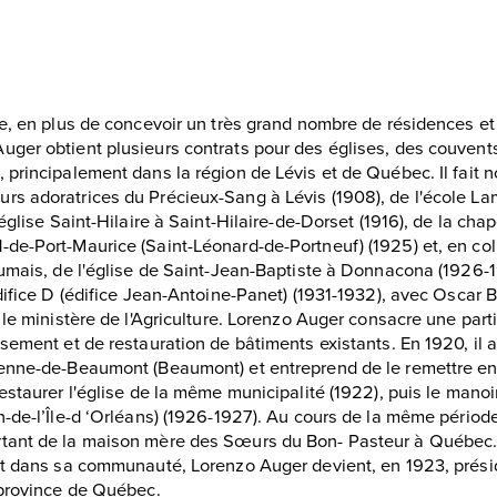
re, en plus de concevoir un très grand nombre de résidences e
ger obtient plusieurs contrats pour des églises, des couvents
 principalement dans la région de Lévis et de Québec. Il fait 
s adoratrices du Précieux-Sang à Lévis (1908), de l'école La
église Saint-Hilaire à Saint-Hilaire-de-Dorset (1916), de la cha
de-Port-Maurice (Saint-Léonard-de-Portneuf) (1925) et, en col
umais, de l'église de Saint-Jean-Baptiste à Donnacona (1926-19
difice D (édifice Jean-Antoine-Panet) (1931-1932), avec Oscar B
 le ministère de l'Agriculture. Lorenzo Auger consacre une part
sement et de restauration de bâtiments existants. En 1920, il a
enne-de-Beaumont (Beaumont) et entreprend de le remettre en ét
restaurer l'église de la même municipalité (1922), puis le man
-de-l’Île-d ‘Orléans) (1926-1927). Au cours de la même période,
tant de la maison mère des Sœurs du Bon- Pasteur à Québec
et dans sa communauté, Lorenzo Auger devient, en 1923, présid
 province de Québec.