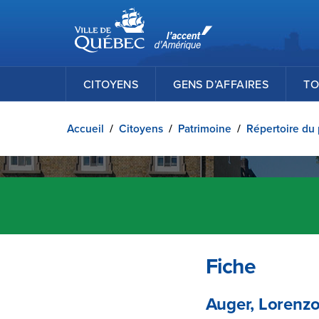
Ville de Québec
Passer au contenu principal
CITOYENS
GENS D’AFFAIRES
TO
Accueil
/
Citoyens
/
Patrimoine
/
Répertoire du 
Fiche
Auger, Lorenz