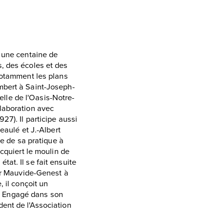
t une centaine de
, des écoles et des
notamment les plans
mbert à Saint-Joseph-
pelle de l'Oasis-Notre-
laboration avec
27). Il participe aussi
eaulé et J.-Albert
ie de sa pratique à
cquiert le moulin de
at. Il se fait ensuite
oir Mauvide-Genest à
 il conçoit un
. Engagé dans son
ent de l'Association