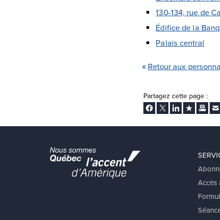
130-134, rue de Ca
Édifice de la Ba
Palais central
Retour aux personn
Partagez cette page :
Facebook
Twitter
LinkedIn
Ajouter aux
Imprim
En
SERVI
Abonn
Accès à
Formul
Séance