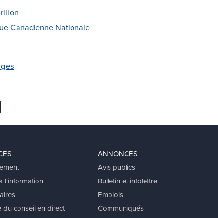
rillon
nque Canadienne Nationale
ages
 favoris
er
voyer Ã un ami
CES
ANNONCES
ement
Avis publics
 l'information
Bulletin et infolettre
aires
Emplois
 du conseil en direct
Communiqués