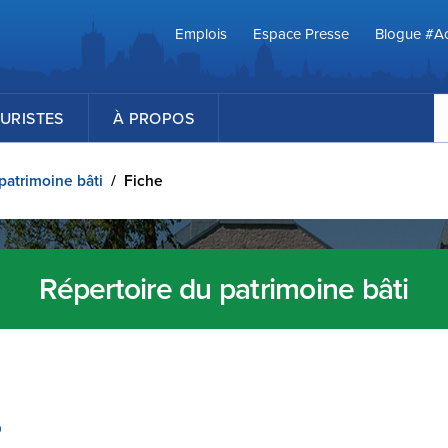
Emplois
Espace Presse
Blogue #Ac
R
URISTES
À PROPOS
patrimoine bâti
/
Fiche
Répertoire du patrimoine bâti
o