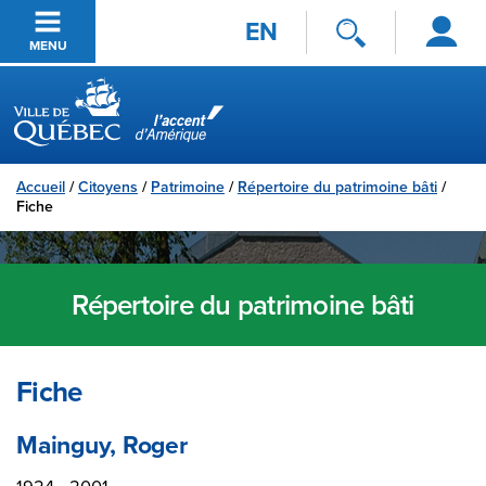
Se
Passer au contenu principal
EN
connecter
MENU
Ville de Québec
Accueil
/
Citoyens
/
Patrimoine
/
Répertoire du patrimoine bâti
/
Fiche
Répertoire du patrimoine bâti
Fiche
Mainguy, Roger
1924 - 2001