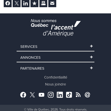
Facebook
Twitter
LinkedIn
Ajouter aux favoris
Imprimer
Envoyer Ã un ami
SERVICES
ANNONCES
PARTENAIRES
Confidentialité
Nous joindre
Facebook
Twitter
YouTube
Instagram
LinkedIn
TikTok
RSS
Abonnement
© Ville de Québec, 2026. Tous droits réservés.