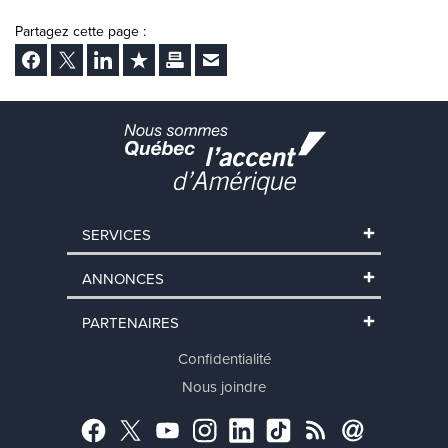
Partagez cette page :
Facebook
Twitter
LinkedIn
Ajouter aux favoris
Imprimer
Envoyer Ã un ami
SERVICES
ANNONCES
PARTENAIRES
Confidentialité
Nous joindre
Facebook
Twitter
YouTube
Instagram
LinkedIn
TikTok
RSS
Abonnement