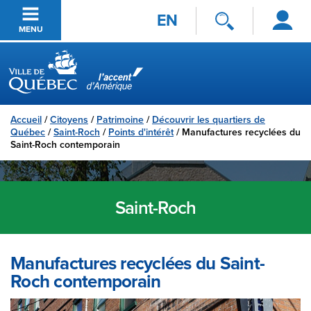
Se
Passer au contenu principal
EN
connecter
MENU
Ville de Québec
Accueil
/
Citoyens
/
Patrimoine
/
Découvrir les quartiers de
Québec
/
Saint-Roch
/
Points d'intérêt
/
Manufactures recyclées du
Saint-Roch contemporain
Saint-Roch
Manufactures recyclées du Saint-
Roch contemporain