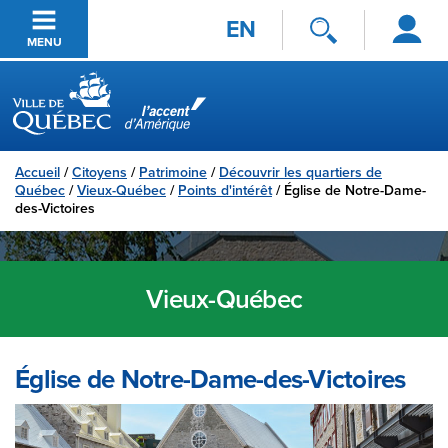
Se
Passer au contenu principal
EN
connecter
MENU
Ville de Québec
Accueil
/
Citoyens
/
Patrimoine
/
Découvrir les quartiers de
Québec
/
Vieux-Québec
/
Points d'intérêt
/
Église de Notre-Dame-
des-Victoires
Vieux-Québec
Église de Notre-Dame-des-Victoires