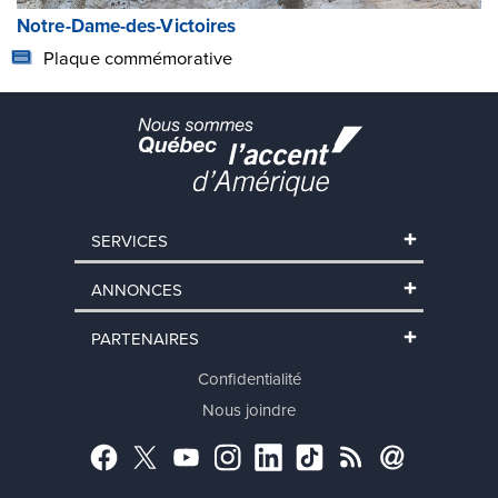
Notre-Dame-des-Victoires
Plaque commémorative
SERVICES
ANNONCES
PARTENAIRES
Confidentialité
Nous joindre
Facebook
Twitter
YouTube
Instagram
LinkedIn
TikTok
RSS
Abonnement