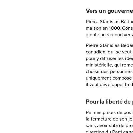
Vers un gouvern
Pierre-Stanislas Béda
maison en 1800. Const
ajoute un second vers
Pierre-Stanislas Bédar
canadien, qui se veut 
pour y diffuser les id
ministérielle, qui re
choisir des personnes
uniquement composé de
il veut développer la
Pour la liberté de
Par ses prises de posi
la fermeture de son jou
sans avoir subi de pr
direction du Parti ca