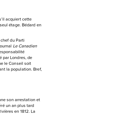
il acquiert cette
 seul étage. Bédard en
 chef du Parti
journal
Le Canadien
responsabilité
é par Londres, de
e le Conseil soit
t la population. Bref,
nne son arrestation et
éré un an plus tard
vières en 1812. La