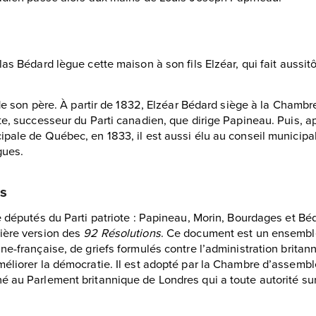
las Bédard lègue cette maison à son fils Elzéar, qui fait aussitô
es de son père. À partir de 1832, Elzéar Bédard siège à la Cha
te, successeur du Parti canadien, que dirige Papineau. Puis, ap
ipale de Québec, en 1833, il est aussi élu au conseil municip
gues.
ns
e députés du Parti patriote : Papineau, Morin, Bourdages et Béd
ière version des
92 Résolutions
. Ce document est un ensembl
nne-française, de griefs formulés contre l’administration brit
méliorer la démocratie. Il est adopté par la Chambre d’assemb
é au Parlement britannique de Londres qui a toute autorité sur