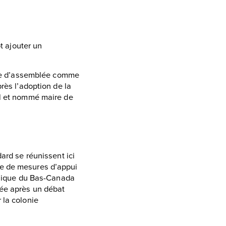
t ajouter un
mbre d’assemblée comme
rès l’adoption de la
al et nommé maire de
ard se réunissent ici
e de mesures d’appui
annique du Bas-Canada
lée après un débat
 la colonie