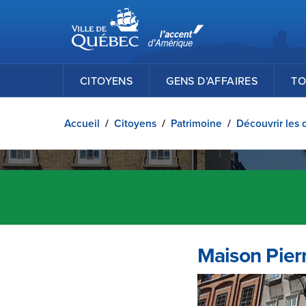
Ville de Québec
Passer au contenu principal
CITOYENS
GENS D’AFFAIRES
TO
Accueil
/
Citoyens
/
Patrimoine
/
Découvrir les 
Maison Pierr