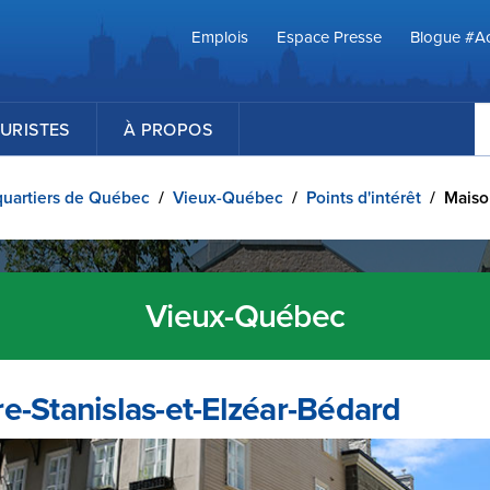
Emplois
Espace Presse
Blogue #Ac
R
URISTES
À PROPOS
quartiers de Québec
/
Vieux-Québec
/
Points d'intérêt
/
Maiso
Vieux-Québec
e-Stanislas-et-Elzéar-Bédard