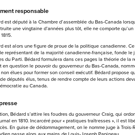
ement responsable
rd est député à la Chambre d’assemblée du Bas-Canada lorsqu’
ruite une vingtaine d’années plus tôt, elle ne comporte qu’un
 1815.
d est alors une figure de proue de la politique canadienne. Ce
le représentant de la majorité canadienne-française, fonde le 
ées du Parti. Bédard formulera dans ces pages la théorie de la 
met en question le pouvoir du gouverneur du Bas-Canada, nomm
 non élues pour former son conseil exécutif. Bédard propose qu
 députés élus, tenus de rendre compte de leurs actions devan
 démocratie au Canada.
 presse
tion, Bédard s’attire les foudres du gouverneur Craig, qui ordo
rnal en 1810. Incarcéré pour « pratiques traîtresses », il est lib
ocès. En guise de dédommagement, on le nomme juge à Trois-Ri
nadien passe alors aux mains de Louis-Joseph Papineau.