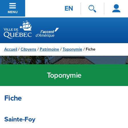
Se
Passer au contenu principal
EN
connecter
MENU
Ville de Québec
Accueil
/
Citoyens
/
Patrimoine
/
Toponymie
/
Fiche
Toponymie
Fiche