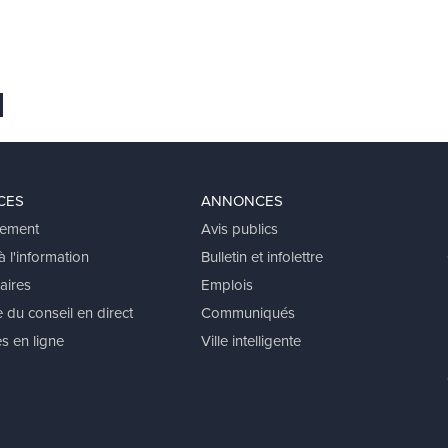
 favoris
er
voyer Ã un ami
CES
ANNONCES
ement
Avis publics
 l'information
Bulletin et infolettre
aires
Emplois
 du conseil en direct
Communiqués
s en ligne
Ville intelligente