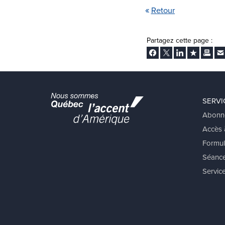
Retour
Partagez cette page :
Facebook
Twitter
LinkedIn
Ajouter aux
Imprim
En
SERVI
Abonn
Accès à
Formul
Séance
Service