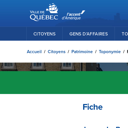
Ville de Québec
Passer au contenu principal
CITOYENS
GENS D’AFFAIRES
TO
Accueil
/
Citoyens
/
Patrimoine
/
Toponymie
/
Fiche