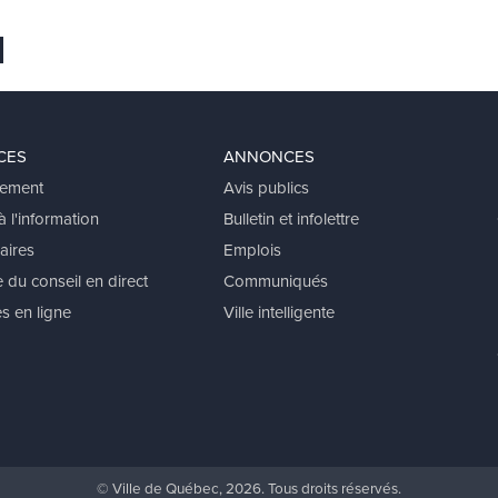
 favoris
er
voyer Ã un ami
CES
ANNONCES
ement
Avis publics
 l'information
Bulletin et infolettre
aires
Emplois
 du conseil en direct
Communiqués
s en ligne
Ville intelligente
© Ville de Québec, 2026. Tous droits réservés.