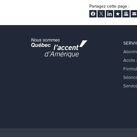
Partagez cette page :
Facebook
Twitter
LinkedIn
Ajouter aux
Imprim
En
SERVI
Abonn
Accès à
Formul
Séance
Service