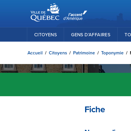
Ville de Québec
Passer au contenu principal
CITOYENS
GENS D’AFFAIRES
TO
Accueil
/
Citoyens
/
Patrimoine
/
Toponymie
/
Fiche