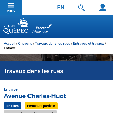
Se
Passer au contenu principal
EN
connecter
MENU
Ville de Québec
Accueil
/
Citoyens
/
Travaux dans les rues
/
Entraves et travaux
/
Entrave
Travaux dans les rues
Entrave
Avenue Charles-Huot
En cours
Fermeture partielle