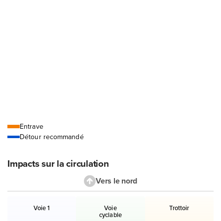
Légende
Entrave
Détour recommandé
Impacts sur la circulation
Vers le nord
Liste des voies et accès en direction le nord avec leur état.
Voie 1
Voie
Trottoir
cyclable