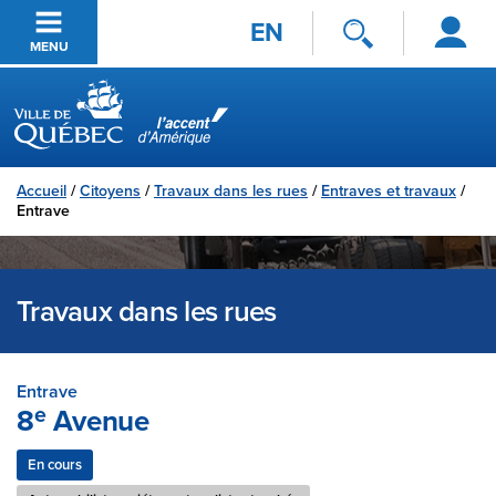
Se
Passer au contenu principal
EN
connecter
MENU
Ville de Québec
Accueil
/
Citoyens
/
Travaux dans les rues
/
Entraves et travaux
/
Entrave
Travaux dans les rues
Entrave
e
8
Avenue
En cours
Fermeture complète