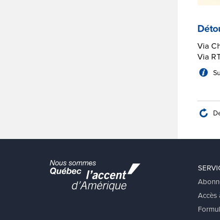
Déto
Via Ch
Via RT
Su
De
SERVI
Abonn
Accès à
Formul