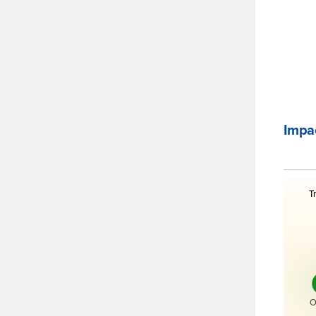
Impac
Liste 
T
O