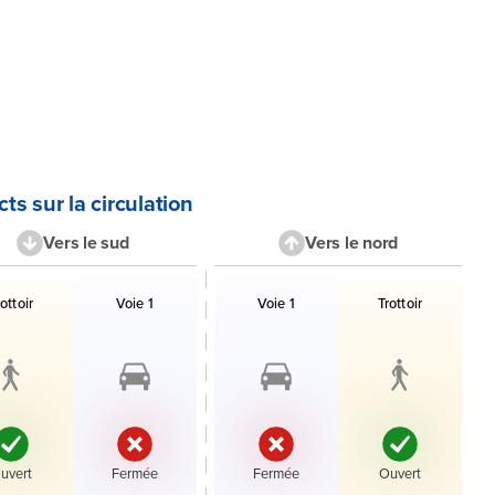
ts sur la circulation
Vers le sud
Vers le nord
des voies et accès en direction le sud avec leur état.
Liste des voies et accès en directio
rottoir
Voie 1
Voie 1
Trottoir
État :
État :
État :
État :
uvert
Fermée
Fermée
Ouvert