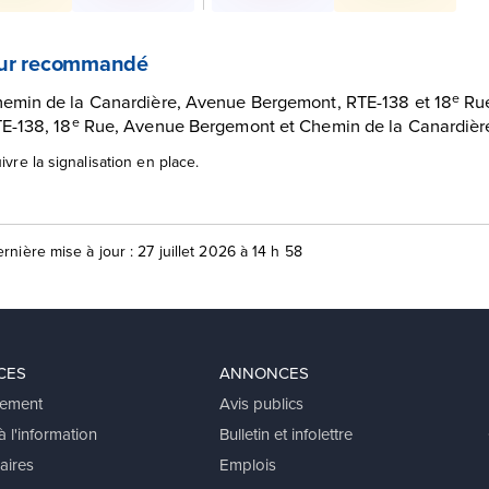
ur recommandé
emin de la Canardière, Avenue Bergemont, RTE-138 et 18
Ru
e
E-138, 18
Rue, Avenue Bergemont et Chemin de la Canardièr
e
ivre la signalisation en place.
rnière mise à jour : 27 juillet 2026 à 14 h 58
CES
ANNONCES
ement
Avis publics
 l'information
Bulletin et infolettre
aires
Emplois