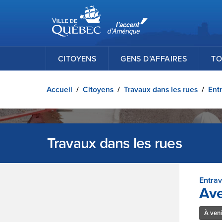
Ville de Québec
Passer au contenu principal
CITOYENS
GENS D’AFFAIRES
TO
Accueil
/
Citoyens
/
Travaux dans les rues
/
Entr
Travaux dans les rues
Entra
Ave
À veni