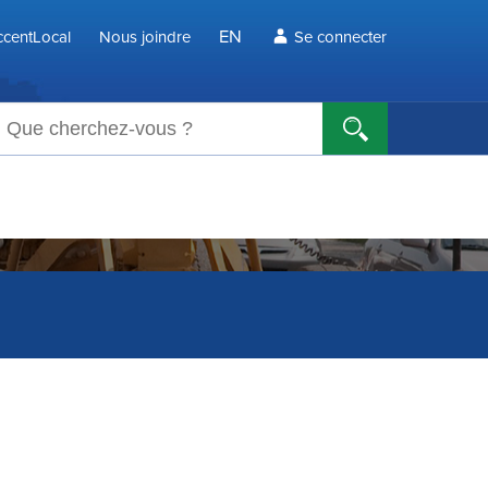
EN
centLocal
Nous joindre
Se connecter
echerche