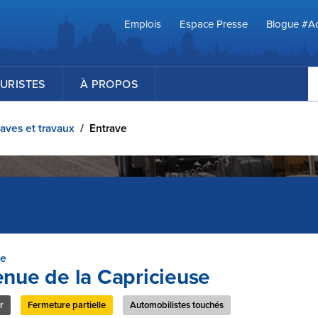
Emplois
Espace Presse
Blogue #Ac
R
URISTES
À PROPOS
aves et travaux
/
Entrave
ve
nue de la Capricieuse
r
Fermeture partielle
Automobilistes touchés