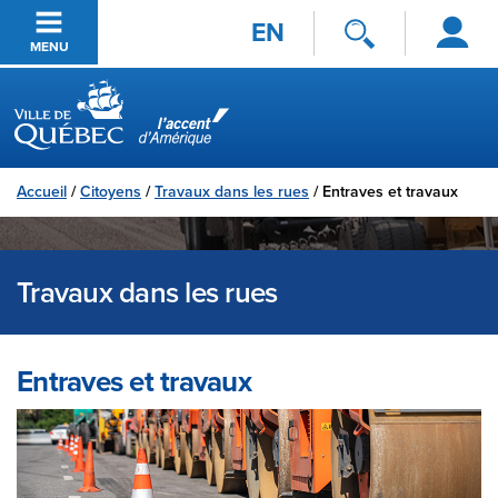
Se
Passer au contenu principal
EN
connecter
MENU
Ville de Québec
Accueil
/
Citoyens
/
Travaux dans les rues
/
Entraves et travaux
Travaux dans les rues
Entraves et travaux