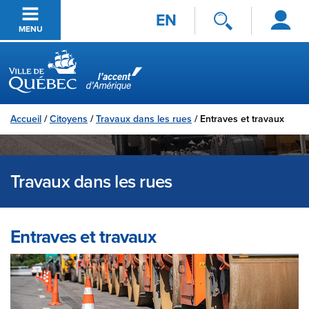
Se
Passer au contenu principal
EN
connecter
MENU
Ville de Québec
Accueil
/
Citoyens
/
Travaux dans les rues
/
Entraves et travaux
Travaux dans les rues
Entraves et travaux