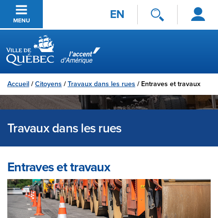
Se
Passer au contenu principal
EN
connecter
MENU
Ville de Québec
Accueil
/
Citoyens
/
Travaux dans les rues
/
Entraves et travaux
Travaux dans les rues
Entraves et travaux