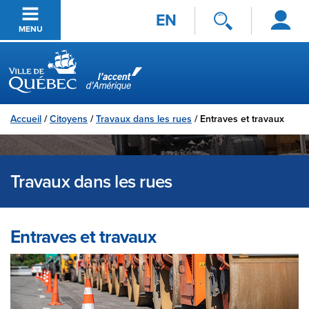
Se
Passer au contenu principal
EN
connecter
MENU
Ville de Québec
Accueil
/
Citoyens
/
Travaux dans les rues
/
Entraves et travaux
Travaux dans les rues
Entraves et travaux