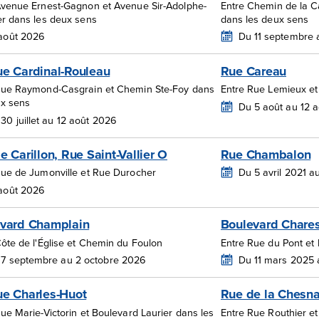
Avenue Ernest-Gagnon et Avenue Sir-Adolphe-
Entre Chemin de la C
er dans les deux sens
dans les deux sens
 août 2026
Du 11 septembre 
e Cardinal-Rouleau
Rue Careau
Rue Raymond-Casgrain et Chemin Ste-Foy dans
Entre Rue Lemieux et
ux sens
Du 5 août au 12 
30 juillet au 12 août 2026
e Carillon, Rue Saint-Vallier O
Rue Chambalon
Rue de Jumonville et Rue Durocher
Du 5 avril 2021 
 août 2026
vard Champlain
Boulevard Chares
ôte de l'Église et Chemin du Foulon
Entre Rue du Pont e
 7 septembre au 2 octobre 2026
Du 11 mars 2025 
e Charles-Huot
Rue de la Chesn
ue Marie-Victorin et Boulevard Laurier dans les
Entre Rue Routhier 