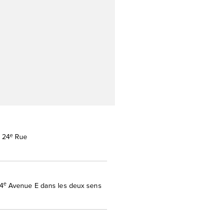
e
 24
Rue
e
4
Avenue E dans les deux sens