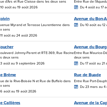
Rue d'Ars et Rue Claisse dans les deux sens
Entre Rue de l'Aque
10 août au 19 août 2026
Du 4 août au 17 
oivin
Avenue du Bon-A
Avenue Myrand et Terrasse Laurentienne dans
Du 10 août au 12
ux sens
11 août au 24 août 2026
Boucher
Avenue du Bourg
Boulevard Johnny-Parent et RTE-369, Rue Racine
Entre Rue Maurice-Dér
es deux sens
deux sens
 3 août au 9 septembre 2026
Du 17 août au 21
de Brême
Rue de Buade
Rue de la Rive-Boisée N et Rue de Buffalo dans
Entre Rue Port-Dauph
ux sens
Du 23 mars au 4
6 août au 19 août 2026
e Callières
Avenue de la Cap