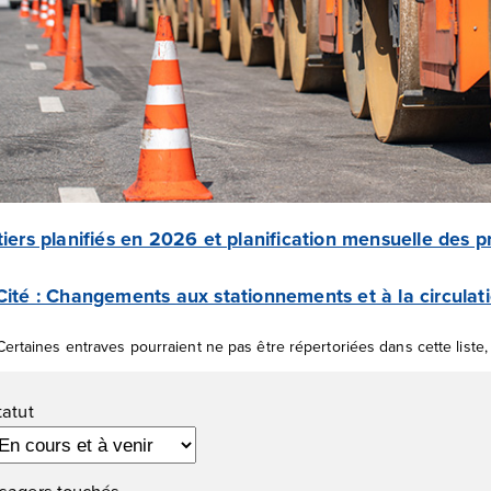
iers planifiés en 2026 et planification mensuelle des p
ité : Changements aux stationnements et à la circulat
Certaines entraves pourraient ne pas être répertoriées dans cette liste,
ltres
tatut
sagers touchés