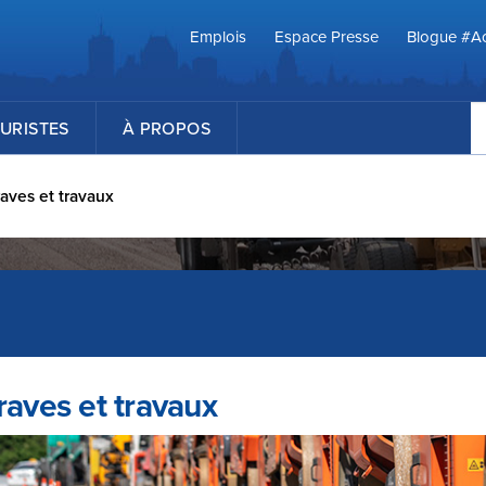
Emplois
Espace Presse
Blogue #Ac
R
URISTES
À PROPOS
aves et travaux
raves et travaux