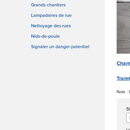
Grands chantiers
Lampadaires de rue
Nettoyage des rues
Nids-de-poule
Signaler un danger potentiel
Chant
TramC
Note : 
Fi
S
U