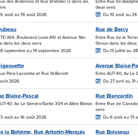
ue des Ardennes et Rue St-Vallier O dans les
Entre Rue Sir-Adolph
ens
deux sens
6 août au 19 août 2026
Du 10 août au 24
Dubeau
Rue de Bercy
RTE-369, Boulevard Louis-XIV et Avenue Ste-
Entre Rue de la Terra
e dans les deux sens
Giroux dans les deux
 8 septembre au 14 septembre 2026
Du 13 juillet au 
igaouette
Avenue Blaise-Pa
Rue Père-Lacombe et Rue St-Benoît
Entre AUT-40, Av Le 
 août 2026
Du 27 avril au 31
e Blaise-Pascal
Rue Blancardin
UT-40, Av Le Gendre/Sortie 304 et Allée Blaise-
Entre Rue de Canadel
sens
3 août au 16 août 2026
Du 6 août au 13 
e la Bohème, Rue Antonin-Marquis
Rue Boisseau