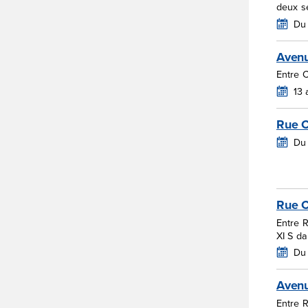
deux s
Du
Aven
Entre 
13
Rue 
Du 
Rue C
Entre 
XI S d
Du 
Aven
Entre R