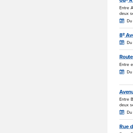
68
R
Entre 
deux s
Du 
e
8
Av
Du 
Route
Entre e
Du 
Avenu
Entre B
deux s
Du 
Rue d