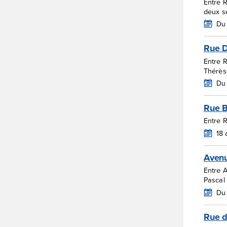
Entre R
deux s
Du 
Rue 
Entre 
Thérès
Du
Rue B
Entre 
18
Avenu
Entre A
Pascal
Du 
Rue d