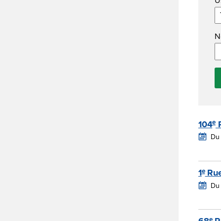
N
e
104
Du 
e
1
Ru
Du
e