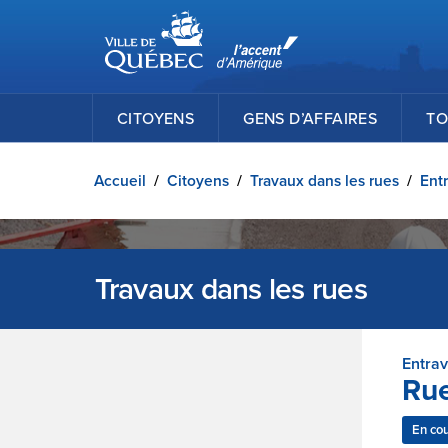
Ville de Québec
Passer au contenu principal
CITOYENS
GENS D’AFFAIRES
TO
Accueil
/
Citoyens
/
Travaux dans les rues
/
Entr
Travaux dans les rues
Entra
Rue
En co