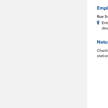
Empl
Rue S
Ent
deu
Natu
Chanti
statio