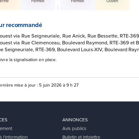
ermé
Fermée
Fermée
Ouvert
ur recommandé
’ouest via Rue Seigneuriale, Rue Anick, Rue Bessette, RTE-369
l’ouest via Rue Clemenceau, Boulevard Raymond, RTE-369 et B
ue Seigneuriale, RTE-369, Boulevard Louis-XIV, Boulevard Ra
ivre la signalisation en place.
rnière mise à jour : 5 juin 2026 à 9 h 27
CES
ANNONCES
ement
Avis publics
 l'information
Bulletin et infolettre