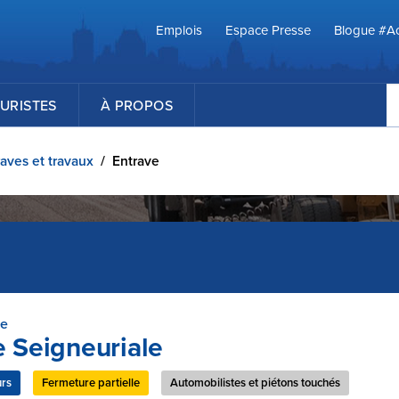
Emplois
Espace Presse
Blogue #Ac
R
URISTES
À PROPOS
aves et travaux
/
Entrave
ve
 Seigneuriale
urs
Fermeture partielle
Automobilistes et piétons touchés