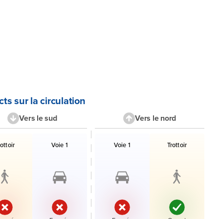
ts sur la circulation
Vers le sud
Vers le nord
des voies et accès en direction le sud avec leur état.
Liste des voies et accès en directio
rottoir
Voie 1
Voie 1
Trottoir
État :
État :
État :
État :