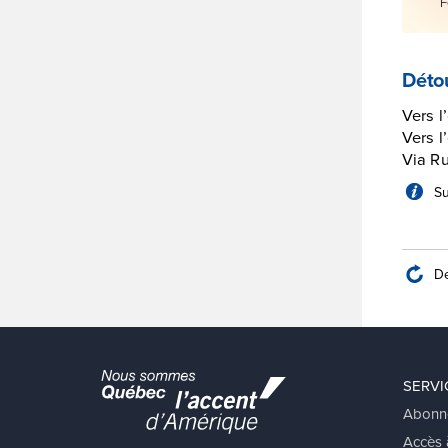
F
Déto
Vers l
Vers 
Via R
Su
De
SERVI
Abonn
Accès à