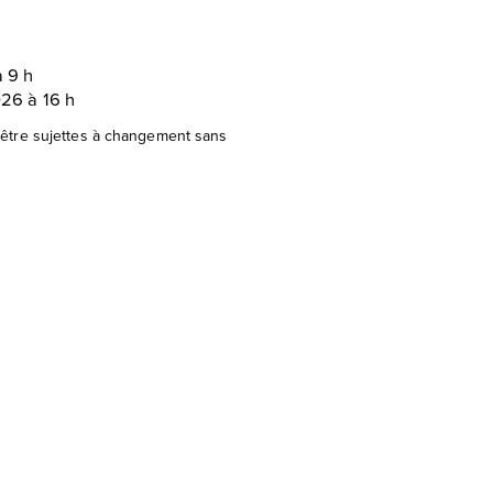
à 9 h
026 à 16 h
être sujettes à changement sans