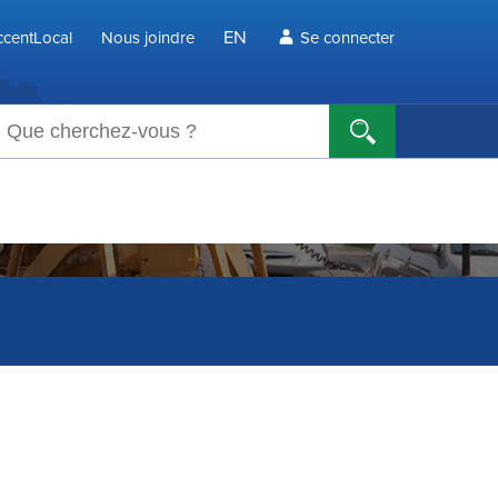
EN
centLocal
Nous joindre
Se connecter
echerche