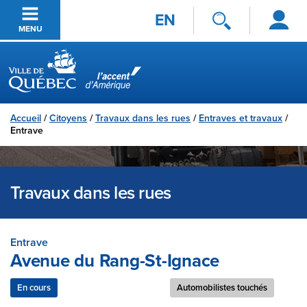
Se
Passer au contenu principal
EN
connecter
MENU
Ville de Québec
Accueil
/
Citoyens
/
Travaux dans les rues
/
Entraves et travaux
/
Entrave
Travaux dans les rues
Entrave
Avenue du Rang-St-Ignace
En cours
Fermeture complète
Automobilistes touchés