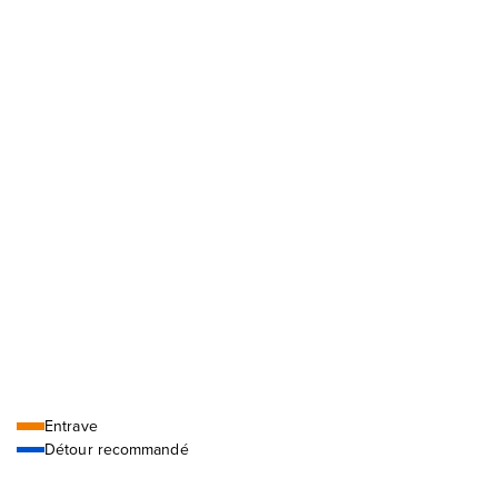
Légende
Entrave
Détour recommandé