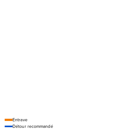
Légende
Entrave
Détour recommandé