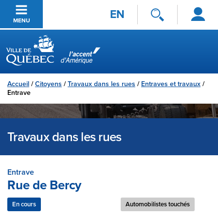
Se
Passer au contenu principal
EN
connecter
MENU
Ville de Québec
Accueil
/
Citoyens
/
Travaux dans les rues
/
Entraves et travaux
/
Entrave
Travaux dans les rues
Entrave
Rue de Bercy
En cours
Fermeture complète
Automobilistes touchés