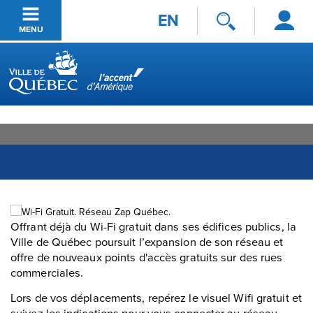
Se
Passer au contenu principal
EN
connecter
MENU
Ville de Québec
Offrant déjà du Wi-Fi gratuit dans ses édifices publics, la
Ville de Québec poursuit l’expansion de son réseau et
offre de nouveaux points d'accès gratuits sur des rues
commerciales.
Lors de vos déplacements, repérez le visuel Wifi gratuit et
suivez les indications pour vous connecter au réseau