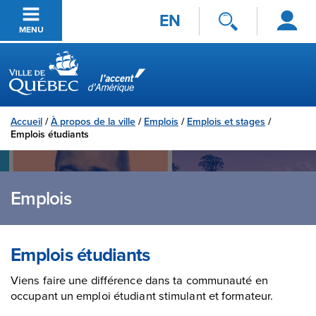
Se
Passer au contenu principal
EN
connecter
MENU
Ville de Québec
Accueil
/
À propos de la ville
/
Emplois
/
Emplois et stages
/
Emplois étudiants
Emplois
Emplois étudiants
Viens faire une différence dans ta communauté en
occupant un emploi étudiant stimulant et formateur.