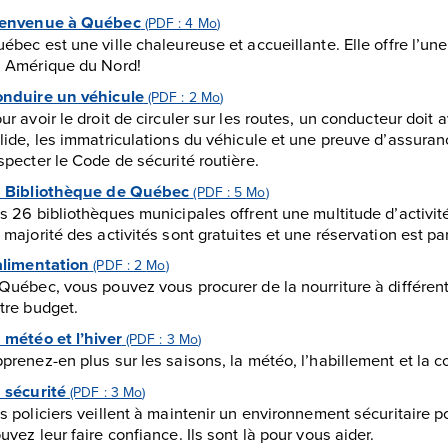
ienvenue à Québec
(PDF : 4
Mo
)
ébec est une ville chaleureuse et accueillante. Elle offre l’un
 Amérique du Nord!
nduire un véhicule
(PDF : 2
Mo
)
ur avoir le droit de circuler sur les routes, un conducteur doit
lide, les immatriculations du véhicule et une preuve d’assuranc
specter le Code de sécurité routière.
 Bibliothèque de Québec
(PDF : 5
Mo
)
s 26 bibliothèques municipales offrent une multitude d’activité
 majorité des activités sont gratuites et une réservation est pa
alimentation
(PDF : 2
Mo
)
Québec, vous pouvez vous procurer de la nourriture à différent
tre budget.
 météo et l’hiver
(PDF : 3
Mo
)
prenez-en plus sur les saisons, la météo, l’habillement et la c
 sécurité
(PDF : 3
Mo
)
s policiers veillent à maintenir un environnement sécuritaire p
uvez leur faire confiance. Ils sont là pour vous aider.