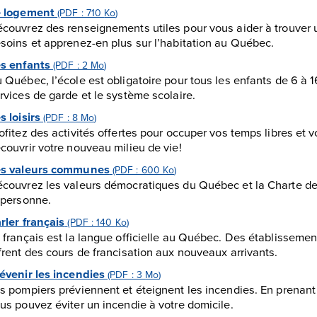
 logement
(PDF : 710
Ko
)
couvrez des renseignements utiles pour vous aider à trouver
soins et apprenez-en plus sur l’habitation au Québec.
s enfants
(PDF : 2
Mo
)
 Québec, l’école est obligatoire pour tous les enfants de 6 à 
rvices de garde et le système scolaire.
s loisirs
(PDF : 8
Mo
)
ofitez des activités offertes pour occuper vos temps libres et
couvrir votre nouveau milieu de vie!
es valeurs communes
(PDF : 600
Ko
)
couvrez les valeurs démocratiques du Québec et la Charte des 
 personne.
rler français
(PDF : 140
Ko
)
 français est la langue officielle au Québec. Des établisseme
frent des cours de francisation aux nouveaux arrivants.
évenir les incendies
(PDF : 3
Mo
)
s pompiers préviennent et éteignent les incendies. En prenan
us pouvez éviter un incendie à votre domicile.