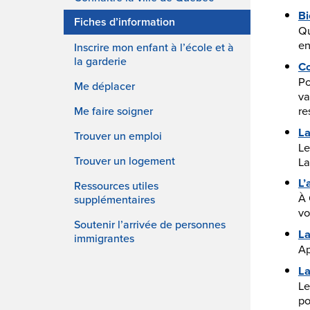
B
Fiches d’information
Qu
en
Inscrire mon enfant à l’école et à
la garderie
Co
Po
Me déplacer
va
re
Me faire soigner
La
Trouver un emploi
Le
Trouver un logement
La
L’
Ressources utiles
À 
supplémentaires
vo
Soutenir l’arrivée de personnes
La
immigrantes
Ap
La
Le
po