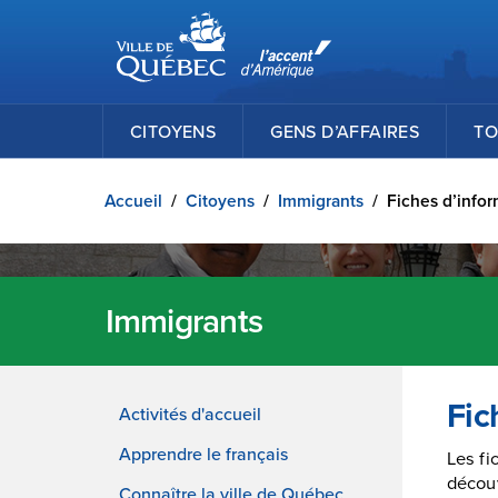
Ville de Québec
Passer au contenu principal
CITOYENS
GENS D’AFFAIRES
TO
Accueil
/
Citoyens
/
Immigrants
/
Fiches d’info
Immigrants
Fic
Activités d'accueil
Apprendre le français
Les fi
découv
Connaître la ville de Québec