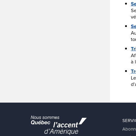
Se
Se
vé
Se
Au
to
Tr
Af
à 
Tr
Le
d’
SERVI
Abonn