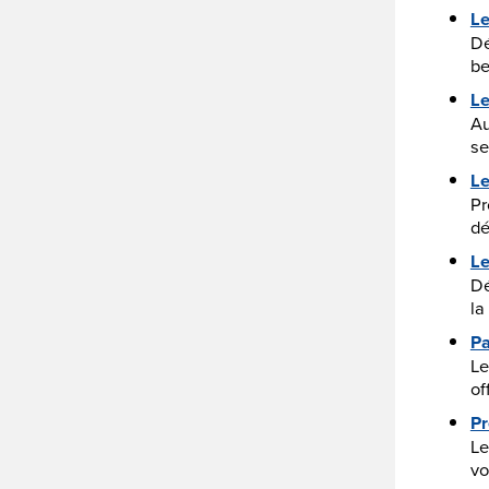
Le
Dé
be
Le
Au
se
Le
Pr
dé
L
Dé
la
Pa
Le
of
Pr
Le
vo