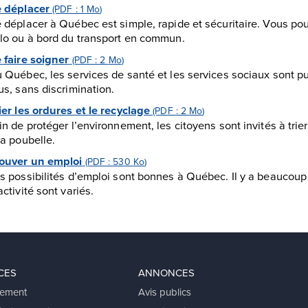
 déplacer
(PDF : 1
Mo
)
 déplacer à Québec est simple, rapide et sécuritaire. Vous pouv
lo ou à bord du transport en commun.
 faire soigner
(PDF : 2
Mo
)
 Québec, les services de santé et les services sociaux sont pub
us, sans discrimination.
ier les ordures et le recyclage
(PDF : 2
Mo
)
in de protéger l’environnement, les citoyens sont invités à trie
la poubelle.
ouver un emploi
(PDF : 530
Ko
)
s possibilités d’emploi sont bonnes à Québec. Il y a beaucoup 
activité sont variés.
CES
ANNONCES
ement
Avis publics