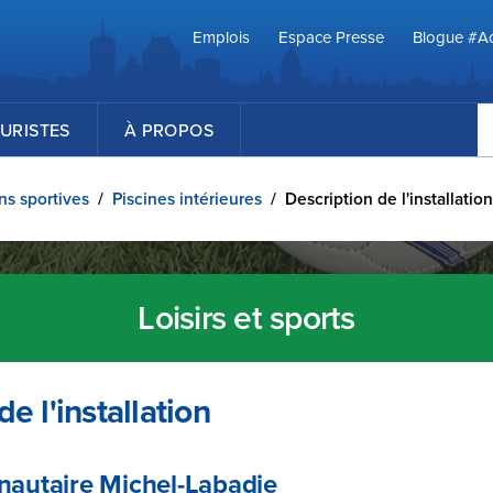
Emplois
Espace Presse
Blogue #Ac
R
URISTES
À PROPOS
ons sportives
/
Piscines intérieures
/
Description de l'installation
Loisirs et sports
e l'installation
autaire Michel-Labadie