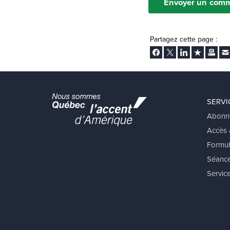
Envoyer un comm
Partagez cette page :
Facebook
Twitter
LinkedIn
Ajouter aux
Imprim
En
SERVI
Abonn
Accès à
Formul
Séance
Service