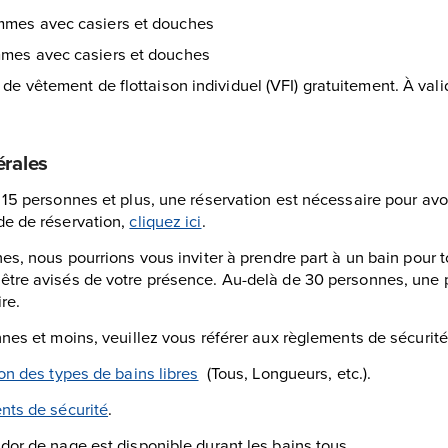
mmes avec casiers et douches
mmes avec casiers et douches
t de vêtement de flottaison individuel (VFI) gratuitement. À val
érales
 15 personnes et plus, une réservation est nécessaire pour avoi
de de réservation,
cliquez ici
.
es, nous pourrions vous inviter à prendre part à un bain pour 
tre avisés de votre présence. Au-delà de 30 personnes, une 
re.
nes et moins, veuillez vous référer aux règlements de sécurit
on des types de bains libres
(Tous, Longueurs, etc.).
nts de sécurité
.
dor de nage est disponible durant les bains tous.