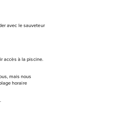
ider avec le sauveteur
r accès à la piscine.
tous, mais nous
plage horaire
é.