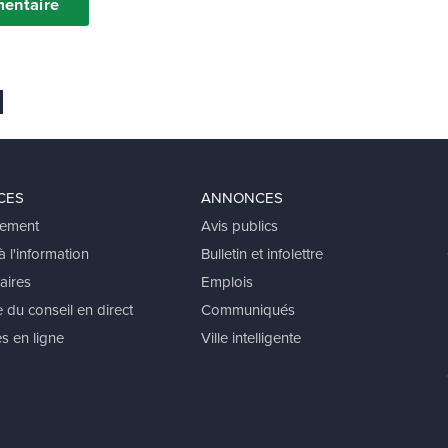
entaire
 favoris
er
voyer Ã un ami
CES
ANNONCES
ement
Avis publics
 l'information
Bulletin et infolettre
aires
Emplois
 du conseil en direct
Communiqués
s en ligne
Ville intelligente