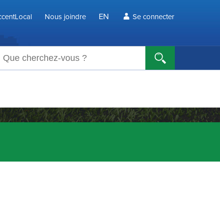
EN
centLocal
Nous joindre
Se connecter
echerche