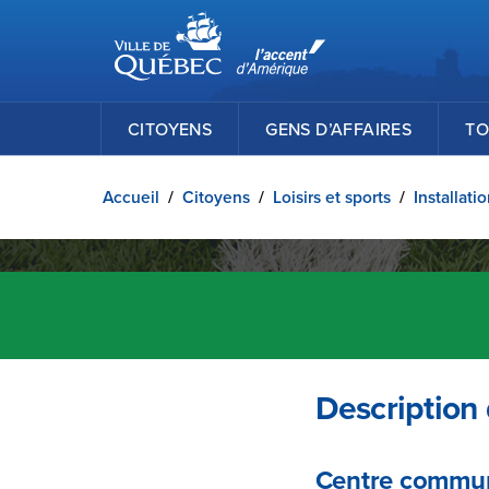
Ville de Québec
Passer au contenu principal
CITOYENS
GENS D’AFFAIRES
TO
Accueil
/
Citoyens
/
Loisirs et sports
/
Installati
Description d
Centre commun