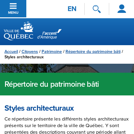
Se
Passer au contenu principal
EN
connecter
MENU
Ville de Québec
Accueil
/
Citoyens
/
Patrimoine
/
Répertoire du patrimoine bâti
/
Styles architecturaux
Répertoire du patrimoine bâti
Styles architecturaux
Ce répertoire présente les différents styles architecturaux
présents sur le territoire de la ville de Québec. Y sont
présentées des descriptions couvrant une période allant